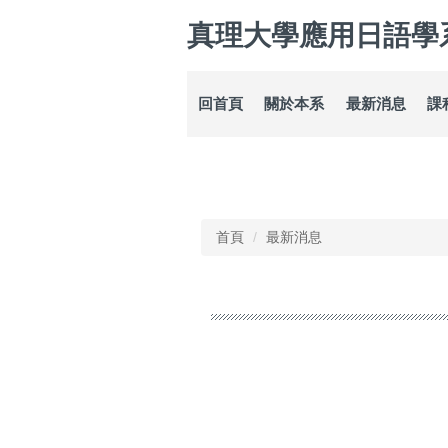
跳
真理大學應用日語學
到
主
要
內
回首頁
關於本系
最新消息
課
容
區
首頁
最新消息