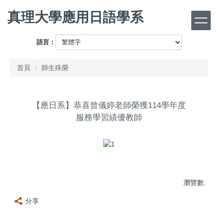
跳
真理大學應用日語學系
到
主
要
語言：
內
容
首頁
師生殊榮
區
【應日系】恭喜曾儀婷老師榮獲114學年度
服務學習績優教師
瀏覽數:
分享