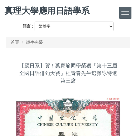
跳
真理大學應用日語學系
到
主
要
語言：
內
容
首頁
師生殊榮
區
【應日系】賀！葉家瑜同學榮獲「第十三屆
全國日語俳句大賽」杜青春先生選雜詠特選
第三席