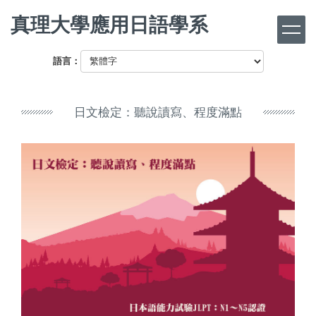
跳
真理大學應用日語學系
到
主
要
語言：
內
容
區
日文檢定：聽說讀寫、程度滿點