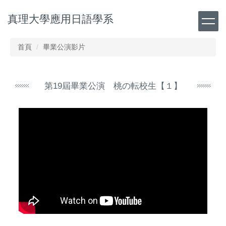
跳
真理大學應用日語學系
到
主
要
首頁
畢業公演影片
內
容
區
第19屆畢業公演 桃の転校生【１】