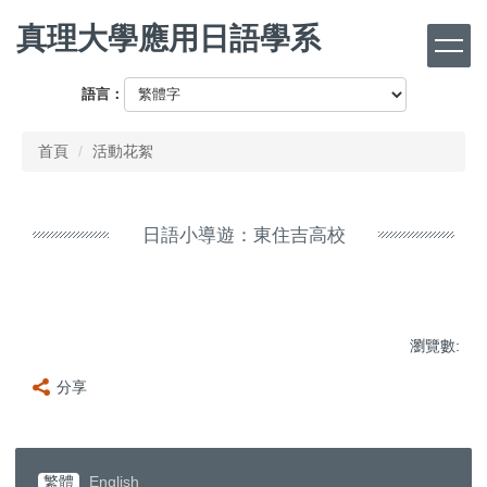
跳
真理大學應用日語學系
到
主
要
語言：
內
容
首頁
活動花絮
區
日語小導遊：東住吉高校
瀏覽數:
分享
繁體
English