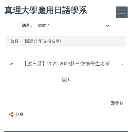
跳
真理大學應用日語學系
到
主
要
語言：
內
容
首頁
國際交流(交換名單)
區
【應日系】2022-2023赴日交換學生名單
瀏覽數:
分享