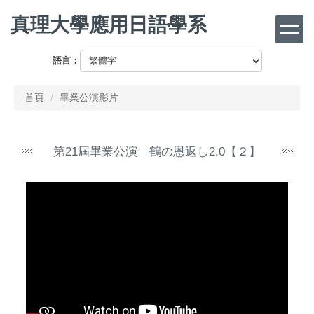
跳
真理大學應用日語學系
到
主
要
語言：
內
容
首頁
畢業公演影片
區
第21屆畢業公演 鶴の恩返し2.0【２】