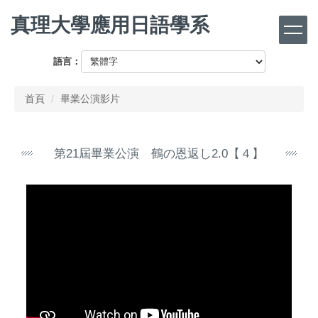
跳
真理大學應用日語學系
到
主
要
語言：
內
容
首頁
畢業公演影片
區
第21屆畢業公演 鶴の恩返し2.0【４】