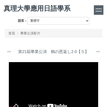
跳
真理大學應用日語學系
到
主
要
語言：
內
容
首頁
畢業公演影片
區
第21屆畢業公演 鶴の恩返し2.0【５】